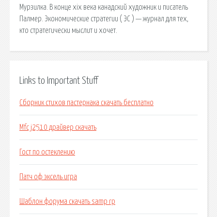
Мурзилка. В конце xix века канадский художник и писатель
Палмер. Экономические стратегии ( ЭС ) — журнал для тех,
кто стратегически мыслит и хочет.
Links to Important Stuff
Сборник стихов пастернака скачать бесплатно
Mfc j2510 драйвер скачать
Гост по остеклению
Патч оф эксель игра
Шаблон форума скачать samp rp