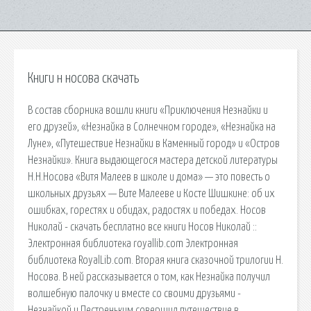
Книги н носова скачать
В состав сборника вошли книги «Приключения Незнайки и
его друзей», «Незнайка в Солнечном городе», «Незнайка на
Луне», «Путешествие Незнайки в Каменный город» и «Остров
Незнайки». Книга выдающегося мастера детской литературы
Н.Н.Носова «Витя Малеев в школе и дома» — это повесть о
школьных друзьях — Вите Малееве и Косте Шишкине: об их
ошибках, горестях и обидах, радостях и победах. Носов
Николай - скачать бесплатно все книги Носов Николай ::
Электронная библиотека royallib.com Электронная
библиотека RoyalLib.com. Вторая книга сказочной трилогии Н.
Носова. В ней рассказывается о том, как Незнайка получил
волшебную палочку и вместе со своими друзьями -
Незнайкой и Пестреньким совершил путешествие в