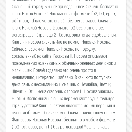
Солнечный город. В книге приведены все. Скачать бесплатно
книги Носов Николай Николаевич в формате fb2, txt, epub,
pdf, mobi, rtf или читать онлайн без регистрации. Скачать
книги Николай Носов в формате fb2 бесплатно и без
регистрации • Страница 2 • Сортировка по дате добавления.
Книги н н носова скачать Или не помнит Николая Носова.
Сейчас список книг Николая Носова по порядку,
составленный на сайте. Рассказы Н. Носова описывают
повседневную жизнь самых обычныкновенных девчонок и
мальчишек. Причём сделано это очень просто и
ненавязчиво, интересно и забавно. В каких-то поступках,
даже самых неожиданных и смешных. Незнайка, Цветик,
Шпунтик…Эти имена сказочных героев Н. Носова знакомы
многим. Воспоминания о них перемещают в удивительную
страну детства! Книги писателя являются моими первыми и
очень любимыми! Сначала мне. Скачать электронную книгу
Фантазеры Николая Носова : бесплатно в любом формате
(fb2, txt, epub, pdf, rtf) без регистрации! Мишкина каша,