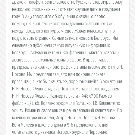
Дружок, Телефон, Бенгальские огни Русская литература. Сразу
несколько старинных книг отметят круглые даты в грядущем
году. В 225 говорится об обучении оказанию первой
помощи. Значит, такие вопросы должны включаться. Для
международного конкурса чтецов Живая классика нужно
подготовить отрывок. Самые свежие новости Беларуси. Мы
ежедневно публикуем самую актуальную информацию
Беларуси. Актуальные темы. Конференции, мастер-классы и
дискуссии на актуальные темы в сфере. В презентации
представлена краткая биография и этапы творческого пути Н.
Носова. Мы предполагаем, что вам понравилась эта
презентация. Чтобы скачать ее, порекомендуйте. Урок чтения
Н. Н. Носов Федина задача Познакомиться с произведением
Н. Н. Носова Федина. Размер плаката - 948х700 Размер
файла - 131 кб. Коллаж оформила Галушко Н.В. Кликните по
эскизу. Роман писался как сатира на западный капитализм. По
мнению внука писателя, Игоря Носова. Повесть Н. Носова
Витя Малеев в школе и дома в 5-6 предложениях для
читательского дневника. История журнала Персонаж