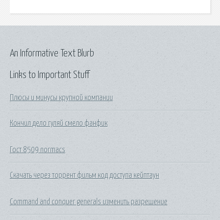
An Informative Text Blurb
Links to Important Stuff
Плюсы и минусы крупной компании
Кончил дело гуляй смело фанфик
Гост 8509 normacs
Скачать через торрент фильм код доступа кейптаун
Command and conquer generals изменить разрешение