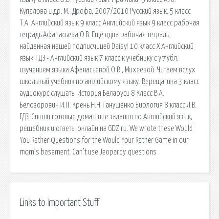
Купалова и др. М.: Дрофа, 2007/2010 Русский язык. 5 класс
Т.А. Английский язык 9 класс Английский язык 9 класс рабочая
тетрадь Афанасьева О.В. Еще одна рабочая тетрадь,
найденная нашей подписчицей Daisy! 10 класс X Английский
язык. ГДЗ - Английский язык 7 класс к учебнику с углубл.
изучением языка Афанасьевой О.В., Михеевой. Читаем вслух
школьный учебник по английскому языку. Верещагина 3 класс
аудиокурс слушать. История Беларуси 8 Класс В.А.
Белозорович И.П. Крень Н.Н. Ганущенко Биология 8 класс Л.В.
ГДЗ: Спиши готовые домашние задания по Английский язык,
решебник и ответы онлайн на GDZ.ru. We wrote these Would
You Rather Questions for the Would Your Rather Game in our
mom’s basement. Can’t use Jeopardy questions
Links to Important Stuff