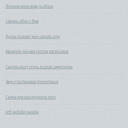
Логинов александр усобица
Скачать обои с бмв
Лунтик познает мир скачать игру
Авиарейс москва ростов расписание
Скачать книгу игорь осипов измеритель
Звук л постановка презентация
Схема для конструктора лего
Атб мобайл онлайн