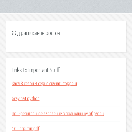
Ж д расписание ростов
Links to Important Stuff
Касл 8 сезон 4 серия скачать торрент
Gray hat python
Прикрепительное заявление в поликлинику образец
10 негритят pdf