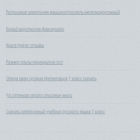
Расписание электричек машиностроитель железнодорожный
Белый воротничок фансериалс
Книга туарег отзывы
Размер плиты перекрытия гост
Опера иван сусанин презентация 7 класс скачать
50 оттенков серого описание книги
Скачать электронный учебник русского языка 7 класс