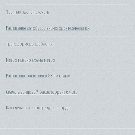
3ds max здания скачать
Расписание автобуса лениногорск нижнекамск
Трансформеры шаблоны
Метро митино схема метро
Расписание электричек 88 км отдых
Скачать виндовс 7 басик торрент 64 bit
Как сделать значок градуса в ворде