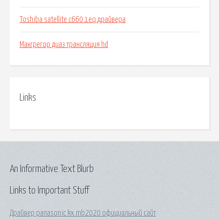
Toshiba satellite c660 1eq драйвера
Макгрегор диаз трансляция hd
Links
An Informative Text Blurb
Links to Important Stuff
Драйвер panasonic kx mb2020 официальный сайт