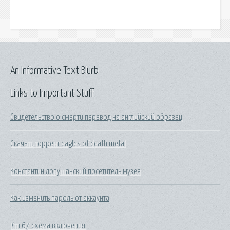
An Informative Text Blurb
Links to Important Stuff
Свидетельство о смерти перевод на английский образец
Скачать торрент eagles of death metal
Константин лопушанский посетитель музея
Как изменить пароль от аккаунта
Ктп 67 схема включения