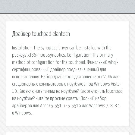
Драйвер touchpad elantech
Installation. The Synaptics driver can be installed with the
package xf86-input-synaptics. Configuration. The primary
method of configuration for the touchpad. Финальный whql-
сертифицированный драйвер предназначенный для
использования. Набор драйверов для видеокарт nVIDIA для
стационарных компьютеров и ноутбуков под Windows Vista-
10. Как включить тачпад на ноутбуке? Как отключить touchpad
на ноутбуке? Читайте простые советы. Полный набор
драйверов для Acer E5-551 и E5-551G для Windows 7, 8, 8.1
и Windows.