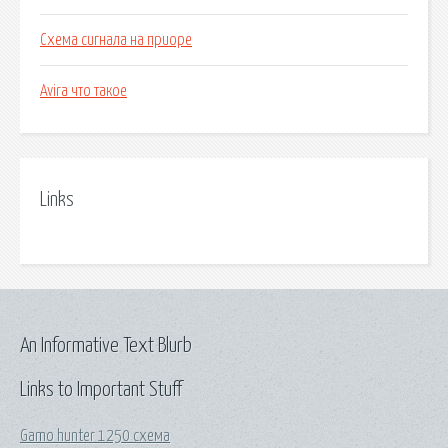
Схема сигнала на приоре
Avira что такое
Links
An Informative Text Blurb
Links to Important Stuff
Gamo hunter 1250 схема