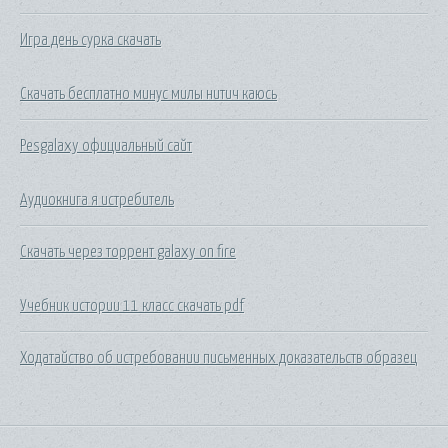
Игра день сурка скачать
Скачать бесплатно минус милы нитич каюсь
Pesgalaxy официальный сайт
Аудиокнига я истребитель
Скачать через торрент galaxy on fire
Учебник истории 11 класс скачать pdf
Ходатайство об истребовании письменных доказательств образец