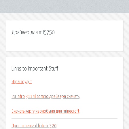
Драйвер для mf5750
Links to Important Stuff
Игра эрудит
Iru intro 3114l combo драйвера скачать
Скачать карту чернобыля для minecraft
Прошивка на d link dir 320