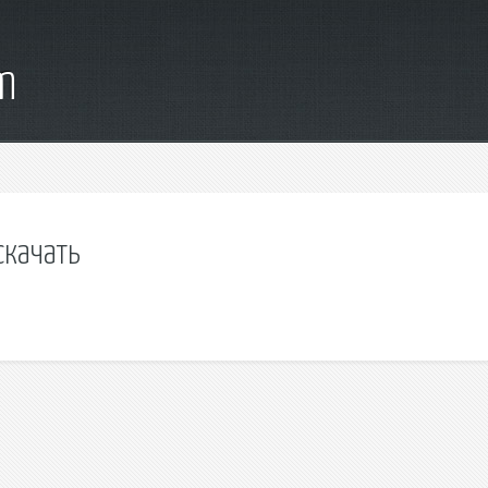
m
скачать