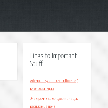
Links to Important
Stuff
Advanced systemcare ultimate 9
ключ активации
Электричка краснодар мин воды
расписание цена