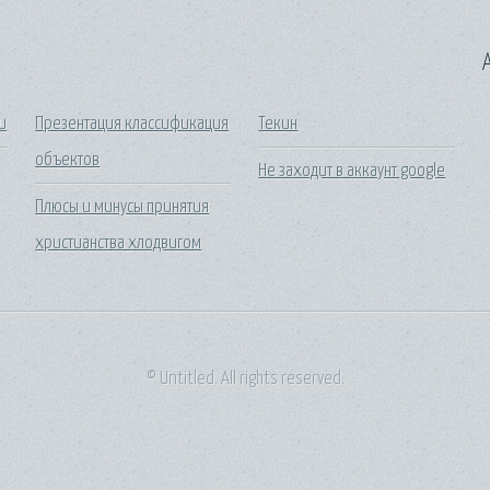
A
ни
Презентация классификация
Текин
объектов
Не заходит в аккаунт google
Плюсы и минусы принятия
христианства хлодвигом
© Untitled. All rights reserved.