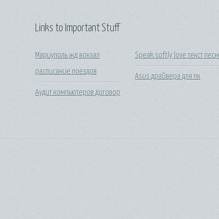
Links to Important Stuff
Мариуполь жд вокзал
Speak softly love текст пес
расписание поездов
Asus драйвера для пк
Аудит компьютеров договор