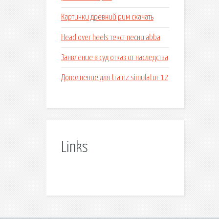
Картинки древний рим скачать
Head over heels текст песни abba
Заявление в суд отказ от наследства
Дополнение для trainz simulator 12
Links