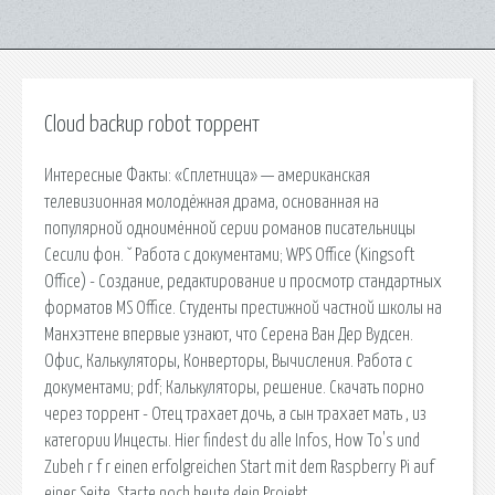
Cloud backup robot торрент
Интересные Факты: «Сплетница» — американская
телевизионная молодёжная драма, основанная на
популярной одноимённой серии романов писательницы
Сесили фон. ˇ Работа с документами; WPS Office (Kingsoft
Office) - Создание, редактирование и просмотр стандартных
форматов MS Office. Студенты престижной частной школы на
Манхэттене впервые узнают, что Серена Ван Дер Вудсен.
Офис, Калькуляторы, Конверторы, Вычисления. Работа с
документами; pdf; Калькуляторы, решение. Скачать порно
через торрент - Отец трахает дочь, а сын трахает мать , из
категории Инцесты. Hier findest du alle Infos, How To's und
Zubeh r f r einen erfolgreichen Start mit dem Raspberry Pi auf
einer Seite. Starte noch heute dein Projekt.