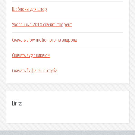
Шаблоны для штор
Уволенные 2010 скачать торрент
Скачать slow motion pro на андроид
Скачать avg c ключом
Скачать flv файл из ютуба
Links