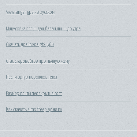
Viewranger gps на русском
Минусовка песни дан балан лишь до утра
Скачать драйвера gtx 560
Стас старовойтов про пьяную жену
Песня артур пирожков текст
Размер плиты перекрытия гост
Как скачать sims freeplay на пк