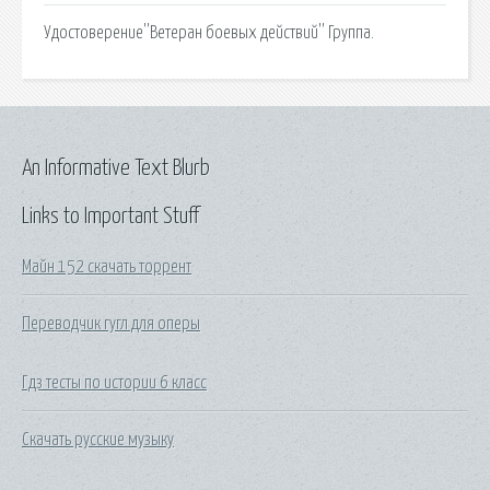
Удостоверение''Ветеран боевых действий'' Группа.
An Informative Text Blurb
Links to Important Stuff
Майн 152 скачать торрент
Переводчик гугл для оперы
Гдз тесты по истории 6 класс
Скачать русские музыку