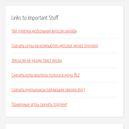
Links to Important Stuff
Чат рулетка мобильная версия онлайн
Скачать игры на компьютер детские через торрент
Эмсисэм не уходи текст песни
Скачать коты воители голоса в ночи fb2
Скачать кукрыниксы падающая звезда mp3
Пожарные игры скачать торрент