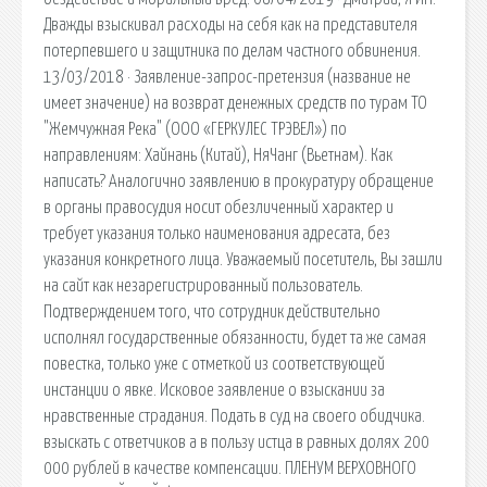
Дважды взыскивал расходы на себя как на представителя
потерпевшего и защитника по делам частного обвинения.
13/03/2018 · Заявление-запрос-претензия (название не
имеет значение) на возврат денежных средств по турам ТО
"Жемчужная Река" (ООО «ГЕРКУЛЕС ТРЭВЕЛ») по
направлениям: Хайнань (Китай), НяЧанг (Вьетнам). Как
написать? Аналогично заявлению в прокуратуру обращение
в органы правосудия носит обезличенный характер и
требует указания только наименования адресата, без
указания конкретного лица. Уважаемый посетитель, Вы зашли
на сайт как незарегистрированный пользователь.
Подтверждением того, что сотрудник действительно
исполнял государственные обязанности, будет та же самая
повестка, только уже с отметкой из соответствующей
инстанции о явке. Исковое заявление о взыскании за
нравственные страдания. Подать в суд на своего обидчика.
взыскать с ответчиков а в пользу истца в равных долях 200
000 рублей в качестве компенсации. ПЛЕНУМ ВЕРХОВНОГО