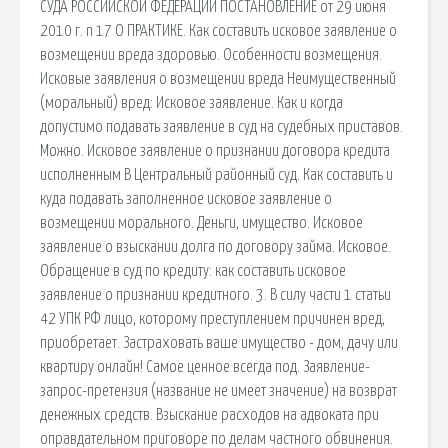
СУДА РОССИЙСКОЙ ФЕДЕРАЦИИ ПОСТАНОВЛЕНИЕ от 29 июня
2010 г. n 17 О ПРАКТИКЕ. Как составить исковое заявление о
возмещении вреда здоровью. Особенности возмещения.
Исковые заявления о возмещении вреда Неимущественный
(моральный) вред: Исковое заявление. Как и когда
допустимо подавать заявление в суд на судебных приставов.
Можно. Исковое заявление о признании договора кредита
исполненным В Центральный районный суд. Как составить и
куда подавать заполненное исковое заявление о
возмещении морального. Деньги, имущество. Исковое
заявление о взыскании долга по договору займа. Исковое.
Обращение в суд по кредиту: как составить исковое
заявление о признании кредитного. 3. В силу части 1 статьи
42 УПК РФ лицо, которому преступлением причинен вред,
приобретает. Застраховать ваше имущество - дом, дачу или
квартиру онлайн! Самое ценное всегда под. Заявление-
запрос-претензия (название не имеет значение) на возврат
денежных средств. Взыскание расходов на адвоката при
оправдательном приговоре по делам частного обвинения.