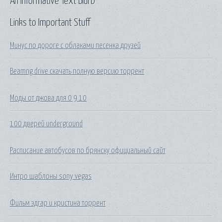
An Informative Text Blurb
Links to Important Stuff
Минус по дороге с облаками песенка друзей
Beamng drive скачать полную версию торрент
Моды от джова для 0 9 10
100 дверей underground
Расписание автобусов по брянску официальный сайт
Интро шаблоны sony vegas
Фильм эдгар и кристина торрент