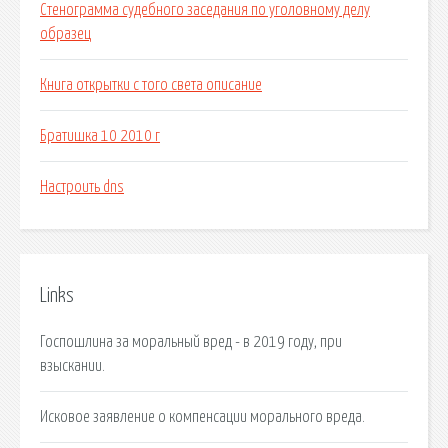
Стенограмма судебного заседания по уголовному делу
образец
Книга открытки с того света описание
Братишка 10 2010 г
Настроить dns
Links
Госпошлина за моральный вред - в 2019 году, при
взыскании.
Исковое заявление о компенсации морального вреда.