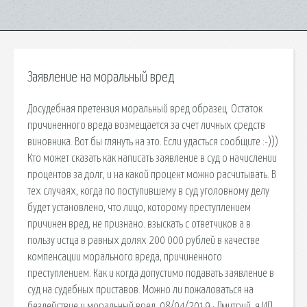
Заявление на моральный вред
Досудебная претензия моральный вред образец. Остаток
причиненного вреда возмещается за счет личных средств
виновника. Вот бы глянуть на это. Если удасться сообщите :-)))
Кто может сказать как написать заявление в суд о начислении
процентов за долг, и на какой процент можно расчитывать. В
тех случаях, когда по поступившему в суд уголовному делу
будет установлено, что лицо, которому преступлением
причинен вред, не признано. взыскать с ответчиков а в
пользу истца в равных долях 200 000 рублей в качестве
компенсации морального вреда, причиненного
преступлением. Как и когда допустимо подавать заявление в
суд на судебных приставов. Можно ли пожаловаться на
бездействие и моральный вред. 08/04/2019 · Дмитрий, я ИП.