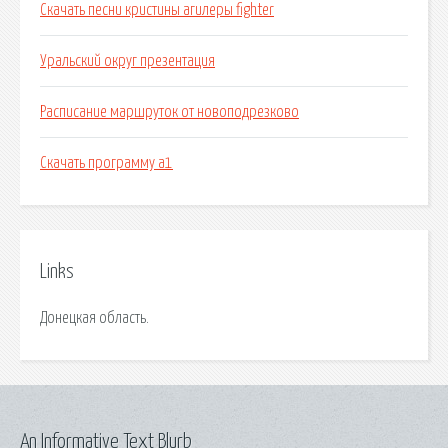
Скачать песни кристины агилеры fighter
Уральский округ презентация
Расписание маршруток от новоподрезково
Скачать программу а1
Links
Донецкая область.
An Informative Text Blurb