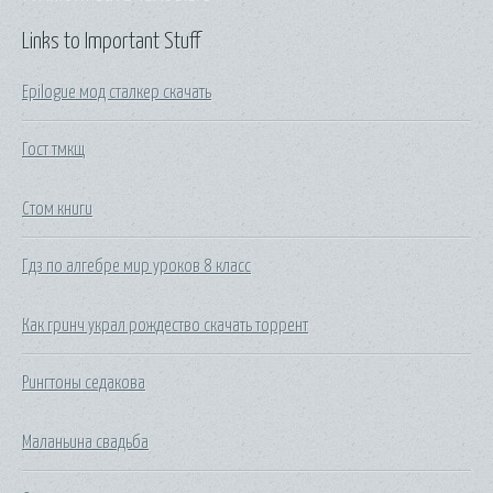
Links to Important Stuff
Epilogue мод сталкер скачать
Гост тмкщ
Стом книги
Гдз по алгебре мир уроков 8 класс
Как гринч украл рождество скачать торрент
Рингтоны седакова
Маланьина свадьба