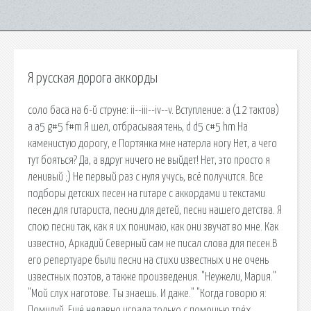
Я русская дорога аккорды
соло баса на 6-й струне: ii--iii--iv--v. Вступление: a (12 тактов)
a a5 g#5 f#m Я шел, отбрасывая тень, d d5 c#5 hm На
каменистую дорогу, e Портянка мне натерла ногу Нет, а чего
тут бояться? Да, а вдруг ничего не выйдет! Нет, это просто я
ленивый ;) Не первый раз с нуля учусь, всё получится. Все
подборы детских песен на гитаре с аккордами и текстами
песен для гитариста, песни для детей, песни нашего детства. Я
спою песни так, как я их понимаю, как они звучат во мне. Как
известно, Аркадий Северный сам не писал слова для песен.В
его репертуаре были песни на стихи известных и не очень
известных поэтов, а также произведения. "Неужели, Мария."
"Мой слух наготове. Ты знаешь. И даже." "Когда говорю я:
Помилуй. Ещё недавно играла только с помощью трёх