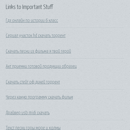
Links to Important Stuff
Гдз онлайн по истории 6 класс
Сериал участок hd скачать торрент
Скачать песни из фильма я твой герой
Акт приемки готовой продукции образец
Скачать стейт оф дикей торрент
Через какую программу скачать фильм
Драйвер usb midi скачать
Текст песни горы море и холмы