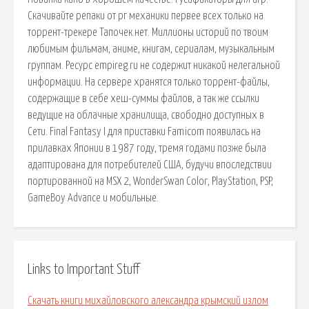
Скачивайте репаки от рг механики первее всех только на
торрент-трекере Тапочек.нет. Миллионы историй по твоим
любимым фильмам, аниме, книгам, сериалам, музыкальным
группам. Ресурс empireg.ru не содержит никакой нелегальной
информации. На сервере хранятся только торрент-файлы,
содержащие в себе хеш-суммы файлов, а так же ссылки
ведущие на облачные хранилища, свободно доступных в
Сети. Final Fantasy I для приставки Famicom появилась на
прилавках Японии в 1987 году, тремя годами позже была
адаптирована для потребителей США, будучи впоследствии
портированной на MSX 2, WonderSwan Color, PlayStation, PSP,
GameBoy Advance и мобильные.
Links to Important Stuff
Скачать книги михайловского александра крымский излом