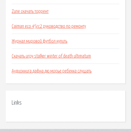
Zune скачать торрент
Caiman eco 45rc2 руководство по ремонту
Журнал мировой футбол купить
Скачать игру stalker winter of death ultimatum
Аудиокнига дафна дю морье ребекка слушать
Links