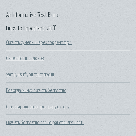
An Informative Text Blurb
Links to Important Stuff
Скачать сумерки через торрент mp4
Generator шаблонов
Sami yusuf you текст песни
Вологда минус скачать бесплатно
Стас старовойтов про пьяную жену
Скачать бесплатно песню ранетки лети лети