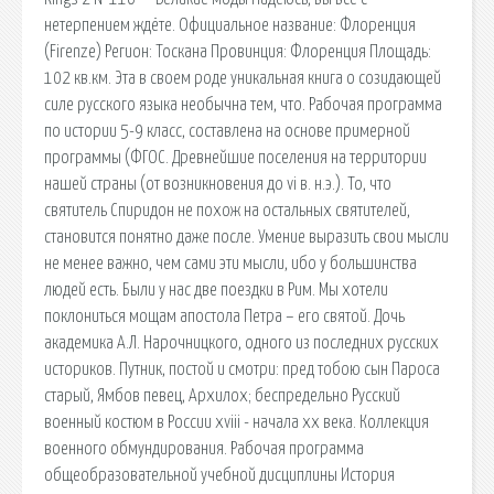
нетерпением ждёте. Официальное название: Флоренция
(Firenze) Регион: Тоскана Провинция: Флоренция Площадь:
102 кв.км. Эта в своем роде уникальная книга о созидающей
силе русского языка необычна тем, что. Рабочая программа
по истории 5-9 класс, составлена на основе примерной
программы (ФГОС. Древнейшие поселения на территории
нашей страны (от возникновения до vi в. н.э.). То, что
святитель Спиридон не похож на остальных святителей,
становится понятно даже после. Умение выразить свои мысли
не менее важно, чем сами эти мысли, ибо у большинства
людей есть. Были у нас две поездки в Рим. Мы хотели
поклониться мощам апостола Петра – его святой. Дочь
академика А.Л. Нарочницкого, одного из последних русских
историков. Путник, постой и смотри: пред тобою сын Пароса
старый, Ямбов певец, Архилох; беспредельно Русский
военный костюм в России xviii - начала xx века. Коллекция
военного обмундирования. Рабочая программа
общеобразовательной учебной дисциплины История