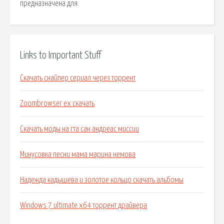
предназначена для.
Links to Important Stuff
Скачать снайпер сериал через торрент
Zoombrowser ex скачать
Скачать моды на гта сан андреас миссии
Минусовка песни мама марина немова
Надежда кадышева и золотое кольцо скачать альбомы
Windows 7 ultimate x64 торрент драйвера