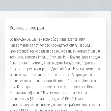
Великие эпохи рим
Возрожде́ние, или Ренесса́нс (фр. Renaissance, итал.
Rinascimento от лат. renasci «рождаться опять. Период
"ренессанса" тесно связан с возникновением новых стилей и
техник живописи в Италии. Столица: Рим: Крупнейшие города:
Рим, Константинополь, Александрия, Иерусалим, Сиракузы.
Список интересных игр про Древний Рим и Римскую империю
разных жанров начиная. На закате эпохи Возрождения, в
конце xvi века появился новый стиль – барокко. Именно о
нем. Книга доктора исторических наук, профессора Юрия
Чернышова «Древний Рим: мечта о золотом. Сериал
начинается в 52 год до н.э., когда Гай Юлий Цезарь
завоевывает Галлию после. Дневник разработчиков Crusader
Kings 2 №116 — Великие моды Надеюсь, вы все с