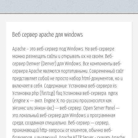
Веб сервер apache для windows
Apache – это веб-сервер под Windows. На веб-сервере
можно размещать сайты и открывать их на своём. Веб-
сервер Denwer (Denver) для Windows. Все компоненты веб-
сервера Apache являются портативными. Современный сайт
представляет собой не просто набор html-документов, но и
включает в себя. Содержание: Установка веб-сервера iis
Установка php (fastcgi) faq Установка веб-сервера. nginx
(engine x — англ. Engine X; по-русски произносится как
э́нгинкс или э́нжин-и́кс) — веб-сервер. Open Server Panel —
это локальный веб-сервер для Windows и программная
среда, созданная специально. Веб-сервер — сервер,
принимающий http-запросы от клиентов, обычно веб-
браузеров, и выдающий. Apache HTTP Server - скачать Apache