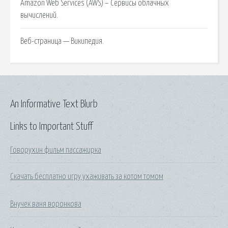
Amazon Web Services (AWS) – Сервисы облачных
вычислений.
Веб-страница — Википедия.
An Informative Text Blurb
Links to Important Stuff
Говорухин фильм пассажирка
Скачать бесплатно игру ухаживать за котом томом
Внучек ваня воронкова