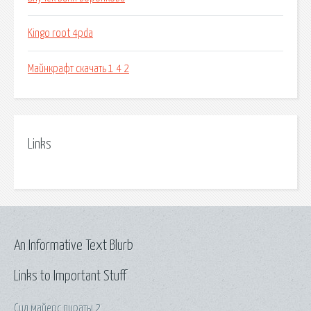
Kingo root 4pda
Майнкрафт скачать 1 4 2
Links
An Informative Text Blurb
Links to Important Stuff
Сид майерс пираты 2