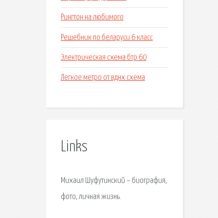
Рингтон на любимого
Решебник по беларуси 6 класс
Электрическая схема бтр 60
Легкое метро от вднх схема
Links
Михаил Шуфутинский – биография,
фото, личная жизнь.