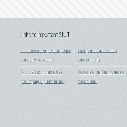
Links to Important Stuff
Энни скачать через торрент в
Скайрим читы на очки
хорошем качестве
способности
Скачать бесплатно и без
Скачать игры бесплатно по
регистрации рингтон mp3
торрентам