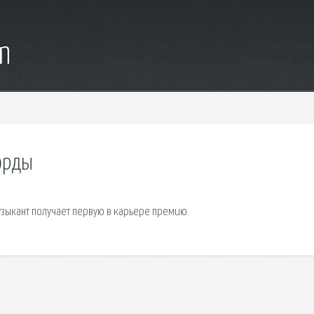
m
орды
узыкант получает первую в карьере премию.