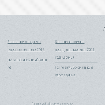
A
Расписание электричек
Книги по экономике
таврическ геническ 2015
природопользования 2011
года издания
Скачать фильмы на айфон в
hd
Гдз по английском языку 8
класс ваулина
© Untitled. All rights reserved.