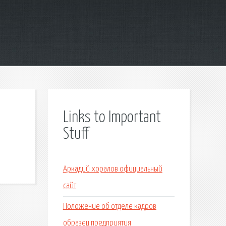
Links to Important
Stuff
Аркадий хоралов официальный
сайт
Положение об отделе кадров
образец предприятия