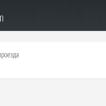
m
проезда