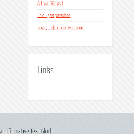
Altivar 58f pdf
Ключ для paradise
Ворлд оф гоо игру скачать
Links
n Informative Text Blurb