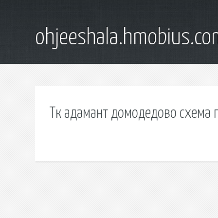
ohjeeshala.hmobius.co
Тк адамант домодедово схема 