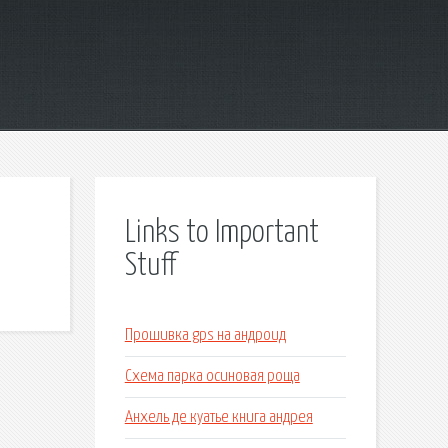
Links to Important
Stuff
Прошивка gps на андроид
Схема парка осиновая роща
Анхель де куатье книга андрея