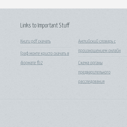
Links to Important Stuff
Книги pdf скачать
Английский словарь с
произношением онлайн
Граф монте кристо скачать в
формате fb2
Схема органы
предварительного
расследования