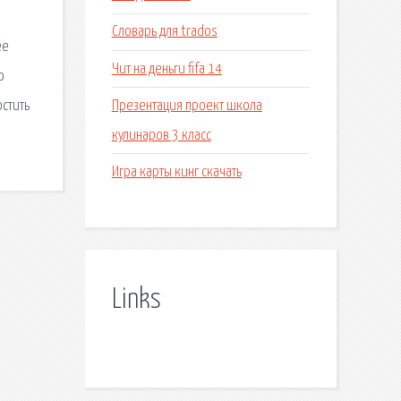
Словарь для trados
ее
Чит на деньги fifa 14
ю
Презентация проект школа
остить
кулинаров 3 класс
Игра карты кинг скачать
Links