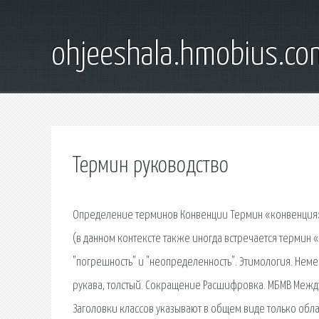
ohjeeshala.hmobius.co
Термин руководство
Определение терминов Конвенции Термин «конвенция» 
(в данном контексте также иногда встречается термин
"погрешность" и "неопределенность". Этимология. Неме
рукава, толстый. Сокращение Расшифровка. МБМВ Междунаро
Заголовки классов указывают в общем виде только обла