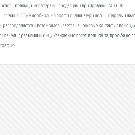
 исполнителями, импортерами, продавцами при продаже. АС СиОИ
инспекция ЕЭС» 8 необходимо ввести с клавиатуры логин и пароль и дал
ль распределяется и потом заделывается на ножевые контакты с помощь
атч-панели с разъемами rj-45. Уважаемые посетители сайта, просьба не п
ографию.