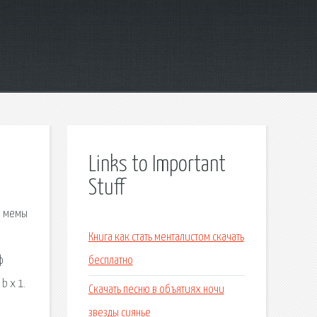
Links to Important
Stuff
, мемы
Книга как стать менталистом скачать
ф
бесплатно
b x 1.
Скачать песню в объятиях ночи
звезды сиянье