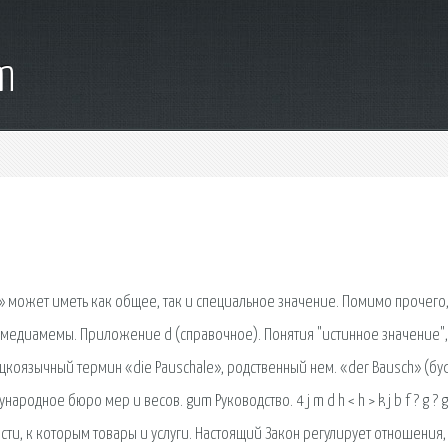
m
может иметь как общее, так и специальное значение. Помимо прочего
 «медиамемы. Приложение d (справочное). Понятия "истинное значение",
цкоязычный термин «die Pauschale», родственный нем. «der Bausch» (бу
дное бюро мер и весов. gum Руководство. 4 j m d h < h > k j b f ? g ? g 
сти, к которым товары и услуги. Настоящий Закон регулирует отношения,