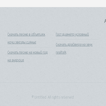
A
Скачать песню в объятиях
Гост диаметр условный
ночи звезды сиянье
Скачать драйвера на звук
Скачать песню на новый год
realtek
на андроид
© Untitled. All rights reserved.