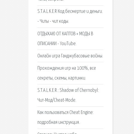
S.T.A.L.K.E.R Код бесмертие и деньги.
- Читы - чит коды.
ОТДЫХАЮ ОТ КАПТОВ + МОДЫ В
ОПИСАНИИ - YouTube.
Онлайн игра Ганджубасовые войны.
Прохождения игр на 100%, все
секреты, схемы, картинки.
S.T.A.L.K.E.R.: Shadow of Chernobyl:
Чит-Мод/Cheat-Mode.
Как пользоваться Cheat Engine:
подробная инструкция.