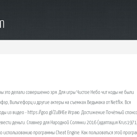
m
о вы это делали совершенно зря. Для игры Чистое Небо чит коды не были
фэр, Вильгефорц и другие актеры на съемках Ведьмака от Netflix. Вся
ды из видео - https://goo.gl/ZuBHEe Играю. Достижение Почётный спонс
вести деньги. Спавнер для Народной Солянки 2016 (адаптация Krus1971
о использованию программы Cheat Engine. Как пользоваться этой прогр