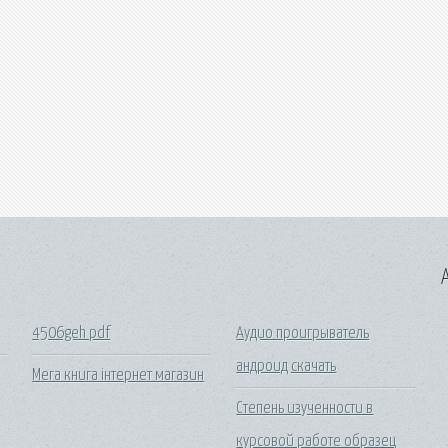
A
4506geh pdf
Аудио проигрыватель
андроид скачать
Мега книга інтернет магазин
Степень изученности в
курсовой работе образец