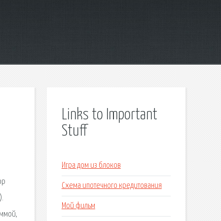
Links to Important
Stuff
Игра дом из блоков
ор
Схема ипотечного кредитования
).
Мой фильм
аммой,