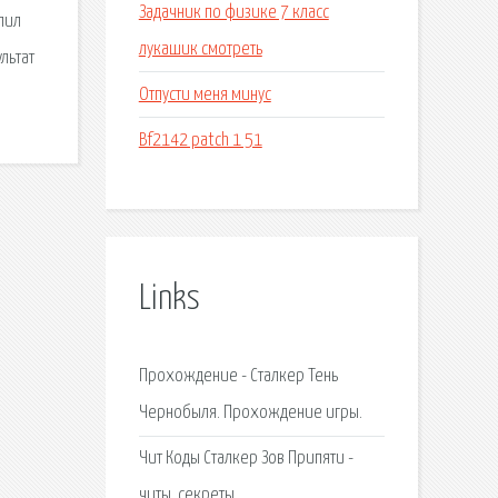
Задачник по физике 7 класс
пил
лукашик смотреть
льтат
Отпусти меня минус
Bf2142 patch 1 51
Links
Прохождение - Сталкер Тень
Чернобыля. Прохождение игры.
Чит Коды Сталкер Зов Припяти -
читы, секреты.