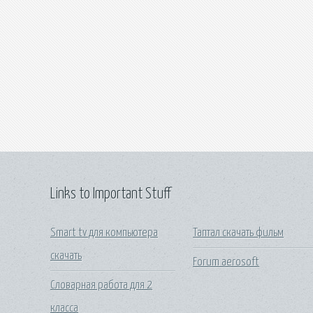
Links to Important Stuff
Smart tv для компьютера
Таптал скачать фильм
скачать
Forum aerosoft
Словарная работа для 2
класса