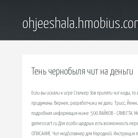
ohjeeshala.hmobius.co
Тень чернобыля чит на деньги
Если вы искали к игре Сталкер Зов припяти чит коды, т
придуманы. Вернее, разработчики не дали. Трисс, Йенни
подробная информация ниже. 500 ЛАЙКОВ - СЛИВ ГТА. Мо
gamesisart.ru Для особо щедрых есть возможность пере
ОПИСАНИЕ. Чит-мод\спавнер для Народной. Инструкция п