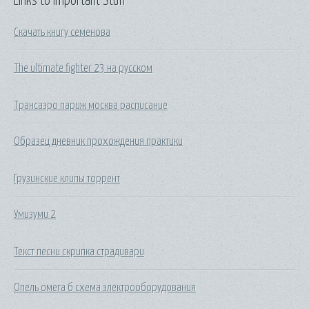
Links to Important Stuff
Скачать книгу семенова
The ultimate fighter 23 на русском
Трансаэро париж москва расписание
Образец дневник прохождения практики
Грузинские клипы торрент
Умизуми 2
Текст песни скрипка страдивари
Опель омега б схема электрооборудования