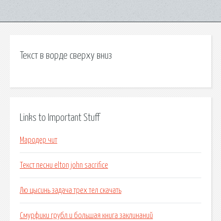
Текст в ворде сверху вниз
Links to Important Stuff
Мародер чит
Текст песни elton john sacrifice
Лю цысинь задача трех тел скачать
Смурфики грубл и большая книга заклинаний