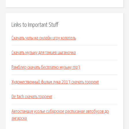
Links to Important Stuff
Скачать читы на онлайн игру копатель
Скачать музыку для танцев цыганочка
Рамблер скачать бесплатно музыку mp3
Художественный фильм лука 2013 скачать торрент
De tach скачать торрент
Автостанция усолье сибирское расписание автобусов до
ангарска