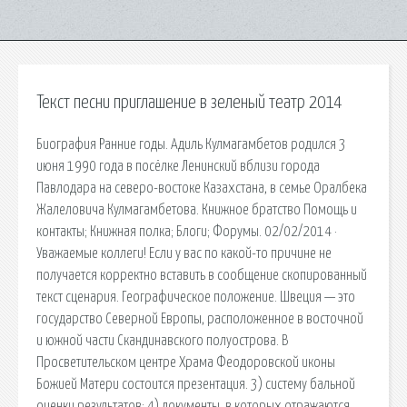
Текст песни приглашение в зеленый театр 2014
Биография Ранние годы. Адиль Кулмагамбетов родился 3
июня 1990 года в посёлке Ленинский вблизи города
Павлодара на северо-востоке Казахстана, в семье Оралбека
Жалеловича Кулмагамбетова. Книжное братство Помощь и
контакты; Книжная полка; Блоги; Форумы. 02/02/2014 ·
Уважаемые коллеги! Если у вас по какой-то причине не
получается корректно вставить в сообщение скопированный
текст сценария. Географическое положение. Швеция — это
государство Северной Европы, расположенное в восточной
и южной части Скандинавского полуострова. В
Просветительском центре Храма Феодоровской иконы
Божией Матери состоится презентация. 3) систему бальной
оценки результатов; 4) документы, в которых отражаются