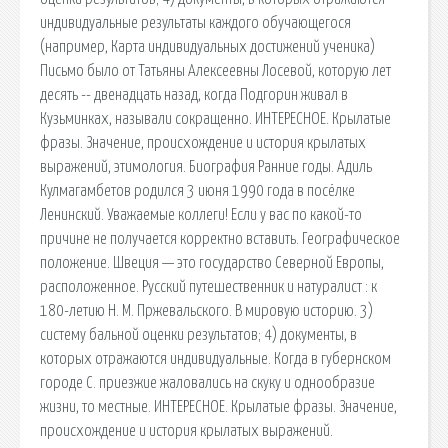
индивидуальные результаты каждого обучающегося
(например, Карта индивидуальных достижений ученика)
Письмо было от Татьяны Алексеевны Лосевой, которую лет
десять -- двенадцать назад, когда Подгорин живал в
Кузьминках, называли сокращенно. ИНТЕРЕСНОЕ. Крылатые
фразы. Значение, происхождение и история крылатых
выражений, этимология. Биография Ранние годы. Адиль
Кулмагамбетов родился 3 июня 1990 года в посёлке
Ленинский. Уважаемые коллеги! Если у вас по какой-то
причине не получается корректно вставить. Географическое
положение. Швеция — это государство Северной Европы,
расположенное. Русский путешественник и натуралист : к
180-летию Н. М. Пржевальского. В мировую историю. 3)
систему бальной оценки результатов; 4) документы, в
которых отражаются индивидуальные. Когда в губернском
городе С. приезжие жаловались на скуку и однообразие
жизни, то местные. ИНТЕРЕСНОЕ. Крылатые фразы. Значение,
происхождение и история крылатых выражений.