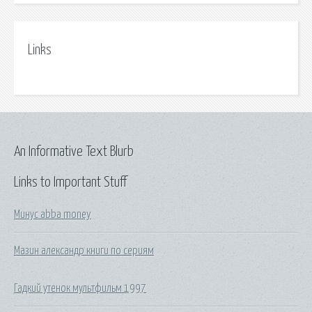
Links
An Informative Text Blurb
Links to Important Stuff
Минус abba money
Мазин александр книги по сериям
Гадкий утенок мультфильм 1997