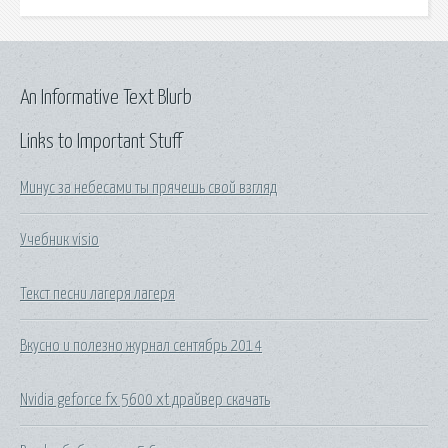
An Informative Text Blurb
Links to Important Stuff
Минус за небесами ты прячешь свой взгляд
Учебник visio
Текст песни лагеря лагеря
Вкусно и полезно журнал сентябрь 2014
Nvidia geforce fx 5600 xt драйвер скачать