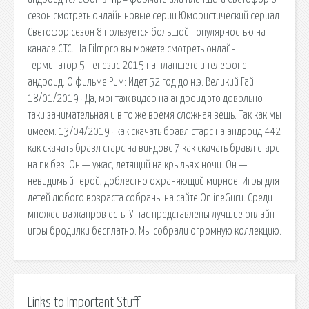
сезон смотреть онлайн новые серии Юмористический сериал
Светофор сезон 8 пользуется большой популярностью на
канале СТС. На Filmpro вы можете смотреть онлайн
Терминатор 5: Генезис 2015 на планшете и телефоне
андроид. О фильме Рим: Идет 52 год до н.э. Великий Гай.
18/01/2019 · Да, монтаж видео на андроид это довольно-
таки занимательная и в то же время сложная вещь. Так как мы
имеем. 13/04/2019 · как скачать бравл старс на андроид 442
как скачать бравл старс на виндовс 7 как скачать бравл старс
на пк без. Он — ужас, летящий на крыльях ночи. Он —
невидимый герой, доблестно охраняющий мирное. Игры для
детей любого возраста собраны на сайте OnlineGuru. Среди
множества жанров есть. У нас представлены лучшие онлайн
игры бродилки бесплатно. Мы собрали огромную коллекцию.
Links to Important Stuff