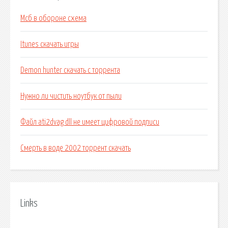
Мсб в обороне схема
Itunes скачать игры
Demon hunter скачать с торрента
Нужно ли чистить ноутбук от пыли
Файл ati2dvag dll не имеет цифровой подписи
Смерть в воде 2002 торрент скачать
Links