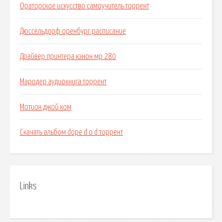
Ораторское искусство самоучитель торрент
Дюссельдорф оренбург расписание
Драйвер принтера кэнон мр 280
Мародер аудиокнига торрент
Мотион джой ком
Скачать альбом dope d o d торрент
Links