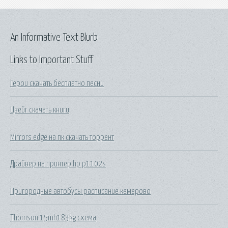
An Informative Text Blurb
Links to Important Stuff
Герои скачать бесплатно песни
Цвейг скачать книги
Mirrors edge на пк скачать торрент
Драйвер на принтер hp p1102s
Пригородные автобусы расписание кемерово
Thomson 15mh183kg схема