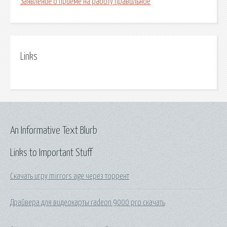
Заявление о приеме на работу правильное
Links
An Informative Text Blurb
Links to Important Stuff
Скачать игру mirrors age через торрент
Драйвера для видеокарты radeon 9000 pro скачать