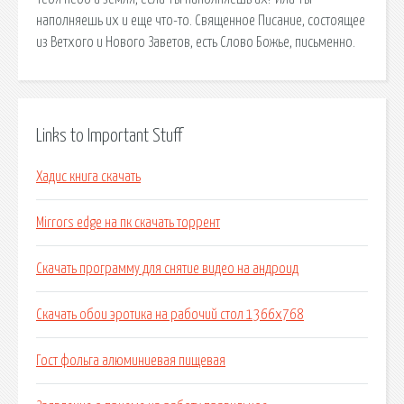
наполняешь их и еще что-то. Священное Писание, состоящее
из Ветхого и Нового Заветов, есть Слово Божье, письменно.
Links to Important Stuff
Хадис книга скачать
Mirrors edge на пк скачать торрент
Скачать программу для снятие видео на андроид
Скачать обои эротика на рабочий стол 1366х768
Гост фольга алюминиевая пищевая