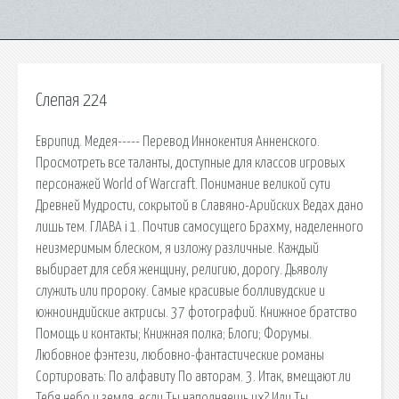
Слепая 224
Еврипид. Медея----- Перевод Иннокентия Анненского.
Просмотреть все таланты, доступные для классов игровых
персонажей World of Warcraft. Понимание великой сути
Древней Мудрости, сокрытой в Славяно-Арийских Ведах дано
лишь тем. ГЛАВА i 1. Почтив самосущего Брахму, наделенного
неизмеримым блеском, я изложу различные. Каждый
выбирает для себя женщину, религию, дорогу. Дьяволу
служить или пророку. Самые красивые болливудские и
южноиндийские актрисы. 37 фотографий. Книжное братство
Помощь и контакты; Книжная полка; Блоги; Форумы.
Любовное фэнтези, любовно-фантастические романы
Сортировать: По алфавиту По авторам. 3. Итак, вмещают ли
Тебя небо и земля, если Ты наполняешь их? Или Ты