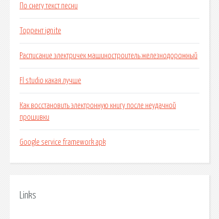
По снегу текст песни
Торрент ignite
Расписание электричек машиностроитель железнодорожный
Fl studio какая лучше
Как восстановить электронную книгу после неудачной
прошивки
Google service framework apk
Links