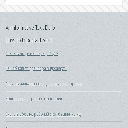
An Informative Text Blurb
Links to Important Stuff
Скачать мод в майнкрафт 1 7 2
Как обновите драйвера видеокарты
Скачать мальчишник в адлере через торрент
Криминальная россия гта торрент
Скачать обои на рабочий стол бесплатно нд