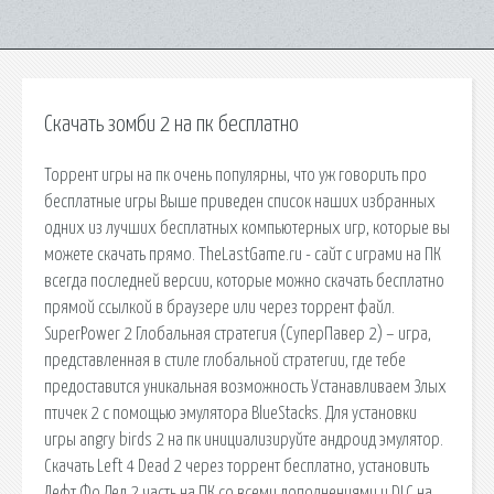
Скачать зомби 2 на пк бесплатно
Торрент игры на пк очень популярны, что уж говорить про
бесплатные игры Выше приведен список наших избранных
одних из лучших бесплатных компьютерных игр, которые вы
можете скачать прямо. TheLastGame.ru - сайт с играми на ПК
всегда последней версии, которые можно скачать бесплатно
прямой ссылкой в браузере или через торрент файл.
SuperPower 2 Глобальная стратегия (СуперПавер 2) – игра,
представленная в стиле глобальной стратегии, где тебе
предоставится уникальная возможность Устанавливаем Злых
птичек 2 с помощью эмулятора BlueStacks. Для установки
игры angry birds 2 на пк инициализируйте андроид эмулятор.
Скачать Left 4 Dead 2 через торрент бесплатно, установить
Лефт Фо Дед 2 часть на ПК со всеми дополнениями и DLC на