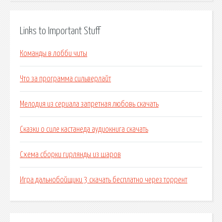
Links to Important Stuff
Команды в лобби читы
Что за программа сильверлайт
Мелодия из сериала запретная любовь скачать
Сказки о силе кастанеда аудиокнига скачать
Схема сборки гирлянды из шаров
Игра дальнобойщики 3 скачать бесплатно через торрент