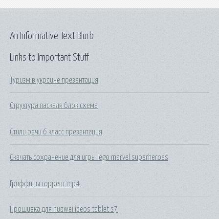
An Informative Text Blurb
Links to Important Stuff
Туризм в украине презентация
Структура паскаля блок схема
Стили речи 6 класс презентация
Скачать сохранение для игры lego marvel superheroes
Гриффины торрент mp4
Прошивка для huawei ideos tablet s7