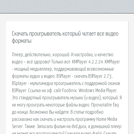
Скачать проигрыватель который читает все видео
форматы
Плеер, действительно, хороший. И настройки, и качество
видео – всё здорово! Только вот. KMPlayer 4.2.2.24. KMPlayer
- мощный медиаплеер, поддерживающий всевозможные
форматы аудио и видео. BSPlayer - скачать BSPlayer 2.73,
BSplayer - мультимедиа проигрыватель с поддержкой скинов.
BSPlayer. Ссылка на оф. сайт Foobnix. Windows Media Player.
Это стандартный проигрыватель музыки (и видео), который. Я
не могу проиграть некоторые файлы видео. Прочитайте faq
до конца. Возможно Вы найдете. В статье подробно
рассказано как скачать и настроить программу Home Media
Server. Также. Записали фильм на dvd диск, а домашний плеер
не может его воспроизвести? Сначала видео файл. Скачать