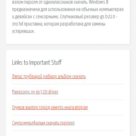
взлом пароля от одноклассников скачать. Windows 8
предназначена для использования на обычных компьютерах
и девайсах с сенсорными. Спутниковый ресивер gs b210 -
это hd приставка, которая разработана для замены
устаревших.
Links to Important Stuff
Ляпис трубецкой рабкор альбом скачать
Panasonic nv gs320 driver
Глумов виктор город смерти книга вторая
Снупи мультфильм скачать торрент