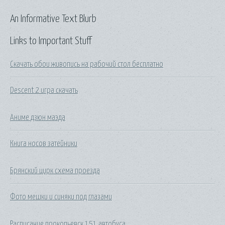
An Informative Text Blurb
Links to Important Stuff
Скачать обои живопись на рабочий стол бесплатно
Descent 2 игра скачать
Аниме дзюн маэда
Книга носов затейники
Брянский цирк схема проезда
Фото мешки и синяки под глазами
Расписание прокопьевск 151 автобуса