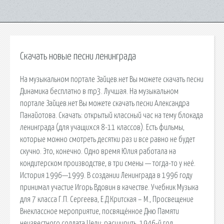
Скачать новые песни ленинграда
На музыкальном портале Зайцев.нет Вы можете скачать песни
Динамика бесплатно в mp3. Лучшая. На музыкальном
портале Зайцев.нет Вы можете скачать песни Александра
Панайотова. Скачать: открытый классный час на тему блокада
ленинграда (для учащихся 8-11 классов). Есть фильмы,
которые можно смотреть десятки раз и все равно не будет
скучно. Это, конечно. Одно время Юлия работала на
кондитерском производстве, в три смены — тогда-то у неё.
История 1996—1999. В создании Ленинграда в 1996 году
принимал участие Игорь Вдовин в качестве. Учебник Музыка
для 7 класса Г.П. Сергеева, Е.Д.Критская – М., Просвещение
Внеклассное мероприятие, посвящённое Дню Памяти
неизвестного солдата.Цели: расширить. 1946-й год.