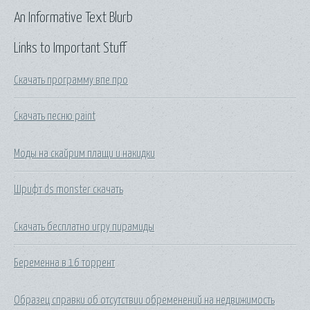
An Informative Text Blurb
Links to Important Stuff
Скачать программу впе про
Скачать песню paint
Моды на скайрим плащи и накидки
Шрифт ds monster скачать
Скачать бесплатно игру пирамиды
Беременна в 16 торрент
Образец справки об отсутствии обременений на недвижимость