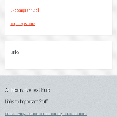
D3dcompiler 42 dll
Img imagevenue
Links
An Informative Text Blurb
Links to Important Stuff
Скачать минус бесплатно полковнику никто не пишет