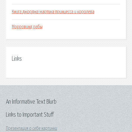
Книга джорджа мартина принцесса и королева
Морровинд рабы
Links
An Informative Text Blurb
Links to Important Stuff
Презентация о себе картинки