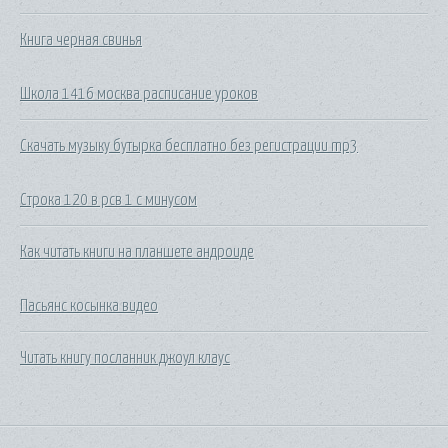
Книга черная свинья
Школа 1416 москва расписание уроков
Скачать музыку бутырка бесплатно без регистрации mp3
Строка 120 в рсв 1 с минусом
Как читать книги на планшете андроиде
Пасьянс косынка видео
Читать книгу посланник джоул клаус