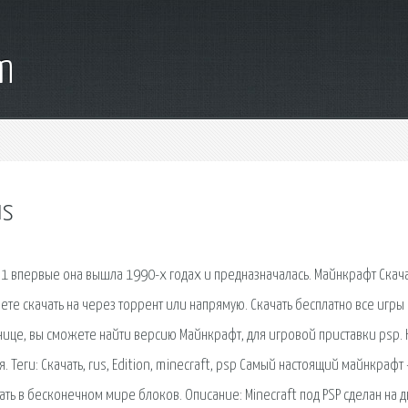
m
us
 1 впервые она вышла 1990-х годах и предназначалась. Майнкрафт Скач
ете скачать на через торрент или напрямую. Скачать бесплатно все игры
анице, вы сможете найти версию Майнкрафт, для игровой приставки psp. 
 Теги: Скачать, rus, Edition, minecraft, psp Самый настоящий майнкрафт 
ать в бесконечном мире блоков. Описание: Minecraft под PSP сделан на 