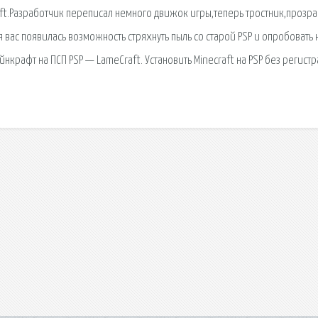
aft.Разработчик переписал немного движок игры,теперь тростник,прозра
ля вас появилась возможность стряхнуть пыль со старой PSP и опробовать
Майнкрафт на ПСП PSP — LameCraft. Установить Minecraft на PSP без регист