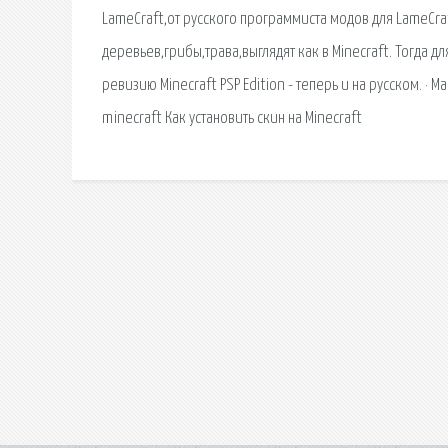
LameCraft,от русского программиста модов для LameCr
деревьев,грибы,трава,выглядят как в Minecraft. Тогда д
ревизию Minecraft PSP Edition - теперь и на русском. · 
minecraft Как установить скин на Minecraft