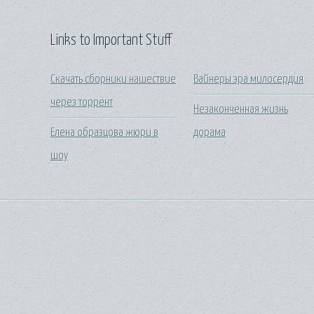
Links to Important Stuff
Скачать сборники нашествие
Вайнеры эра милосердия
через торрент
Незаконченная жизнь
Елена образцова жюри в
дорама
шоу