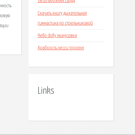
тагил верхняя салда
чность
Скачать книгу дыхательная
 новую
гимнастика по стрельниковой
рации
Hello dolly минусовка
Храбрость лесси торрент
Links