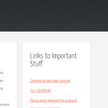
Links to Important
Stuff
ать
 на
Скачать песню саян очиров
На
Гост 16408 80
-
Расписание маршруток нижний
движке