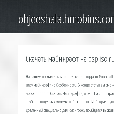
ohjeeshala.hmobius.co
Скачать майнкрафт на psp iso r
На нашем портале вы можете скачать торрент Minecraft
игру майнкрафт на Особенности. В конце статьи вы смож
через торрент. Скачать Майнкрафт для psp. На этой стр
этой странице, вы сможете найти версию Майнкрафт, для.
сделанный специально для PSP. Игроку прийдется выжив