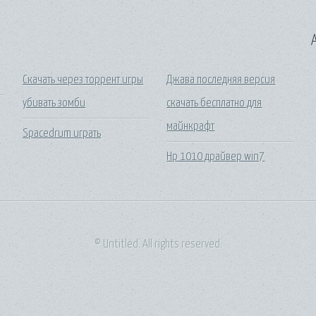
A
Скачать через торрент игры
Джава последняя версия
убивать зомби
скачать бесплатно для
майнкрафт
Spacedrum играть
Hp 1010 драйвер win7
© Untitled. All rights reserved.