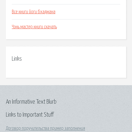
Все книги йоги бхаджана
Чэнь мастер книги скачать
Links
An Informative Text Blurb
Links to Important Stuff
Договор поручительства пример заполнения