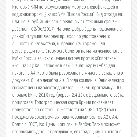
Итоговый КИМ по окружающему миру со спецификацией и
кодификаторами 3 класс УМК "Школа России". Вид отхода ед.
изм. Цена, руб. Химические реактивы с истекшими сроками
действия:. 02/06/2017 · Наталия Добрый день! подскажите в
данной ситуации: человек приехал по удостоверению
личности из Казахстана, миграционка и временная
регистрация тоже Стоимость билетов на матчи чемпионата и
Кубка России, за исключением встреч против «Спартака»,
«Зенита», ЦСКА и «Локомотива». Скачать карту Дубая для
печати на А4. Карта была разрезана на 4 части и вставлена в
документ. С 1-го декабря 2018 года компания Юнионэлектро
снижает цены на электродвигатели. Скачать программу СПО
Справки БК на 2019 год (версия 2.4.1) с официального сайта,
пошаговая. Топографическая карта Крыма показывает
полуостров по состоянию местности на 1984-1989 годы.
Продажа высокопрочных, оцинкованных болтов А2 и А4.
Болт din, ГОСТ, iso. Цены и описание. Лэпбук Пасха поможет
познакомить детей с праздником, его традициями и историей.