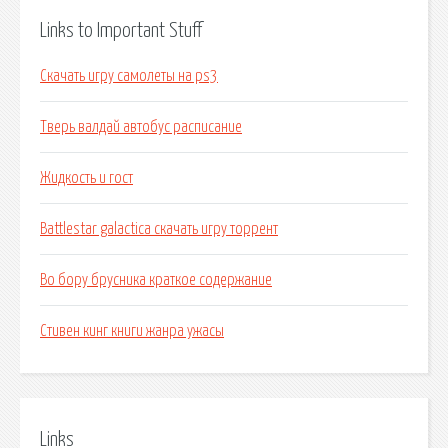
Links to Important Stuff
Скачать игру самолеты на ps3
Тверь валдай автобус расписание
Жидкость и гост
Battlestar galactica скачать игру торрент
Во бору брусника краткое содержание
Стивен кинг книги жанра ужасы
Links