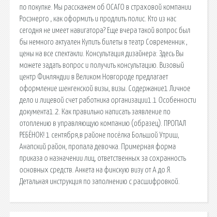
по покупке. Мы расскажем об ОСАГО в страховой компании
Росэнерго , как оформить и продлить полис. Кто из нас
сегодня не имеет навигатора? Еще вчера такой вопрос был
бы немного актуален Купить билеты в театр Современник ,
цены на все спектакли. Консультация дизайнера: Здесь Вы
можете задать вопрос и получить консультацию. Визовый
центр Финляндии в Великом Новгороде предлагает
оформление шенгенской визы, визы. Содержание1 Личное
дело и лицевой счет работника организации1.1 Особенности
документа1.2. Как правильно написать заявление по
отоплению в управляющую компанию (образец). ПРОПАЛ
РЕБЁНОК! 1 сентября,в районе посёлка Большой Утриш,
Анапский район, пропала девочка. Примерная форма
приказа о назначении лиц, ответственных за сохранность
основных средств. Анкета на финскую визу от А до Я.
Детальная инструкция по заполнению с расшифровкой.