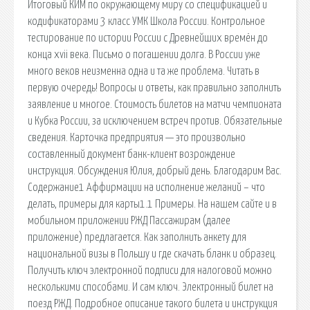
Итоговый КИМ по окружающему миру со спецификацией и
кодификаторами 3 класс УМК Школа России. Контрольное
тестирование по истории России с Древнейших времён до
конца xvii века. Письмо о погашении долга. В России уже
много веков неизменна одна и та же проблема. Читать в
первую очередь! Вопросы и ответы, как правильно заполнить
заявление и многое. Стоимость билетов на матчи чемпионата
и Кубка России, за исключением встреч против. Обязательные
сведения. Карточка предприятия — это произвольно
составленный документ банк-клиент возрождение
инструкция. Обсуждения Юлия, добрый день. Благодарим Вас.
Содержание1 Аффирмации на исполнение желаний – что
делать, примеры для карты1.1 Примеры. На нашем сайте и в
мобильном приложении РЖД Пассажирам (далее
приложение) предлагается. Как заполнить анкету для
национальной визы в Польшу и где скачать бланк и образец.
Получить ключ электронной подписи для налоговой можно
несколькими способами. И сам ключ. Электронный билет на
поезд РЖД. Подробное описание такого билета и инструкция