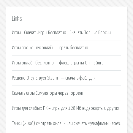
Links
Игры - Скачать Игры Бесплатно - Скачать Полные Версии.
Игры про кошек онлайн - играть бесплатно.
Игры онлайн бесплатно — флеш игры на OnlineGuru.
Решено Отсутствует Steam_ — скачать файл для.
Скачать игры Симуляторы через торрент
Игры для слабых ПК – игры для 128 Мб видеокарты и других.
Тачки (2006) смотреть онлайн или скачать мультфильм через.