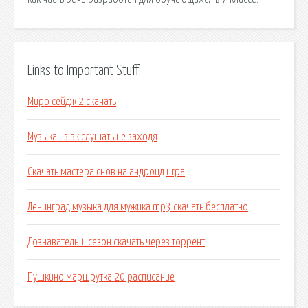
Links to Important Stuff
Миро сейдж 2 скачать
Музыка из вк слушать не заходя
Скачать мастера снов на андроид игра
Ленинград музыка для мужика mp3 скачать бесплатно
Дознаватель 1 сезон скачать через торрент
Пушкино маршрутка 20 расписание