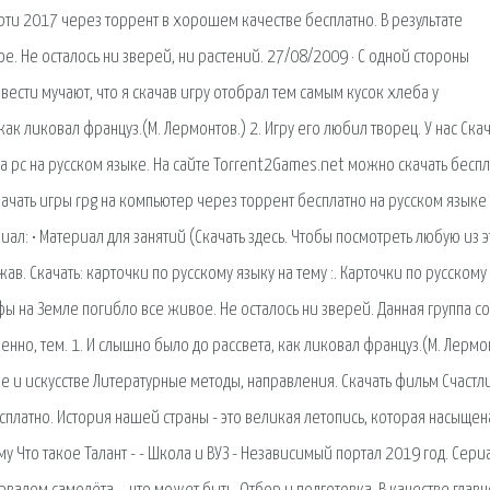
рти 2017 через торрент в хорошем качестве бесплатно. В результате
. Не осталось ни зверей, ни растений. 27/08/2009 · С одной стороны
вести мучают, что я скачав игру отобрал тем самым кусок хлеба у
как ликовал француз.(М. Лермонтов.) 2. Игру его любил творец. У нас Ска
 pc на русском языке. На сайте Torrent2Games.net можно скачать бесп
Скачать игры rpg на компьютер через торрент бесплатно на русском языке
л: • Материал для занятий (Скачать здесь. Чтобы посмотреть любую из 
ав. Скачать: карточки по русскому языку на тему :. Карточки по русскому
фы на Земле погибло все живое. Не осталось ни зверей. Данная группа с
енно, тем. 1. И слышно было до рассвета, как ликовал француз.(М. Лермо
ре и искусстве Литературные методы, направления. Скачать фильм Счастл
платно. История нашей страны - это великая летопись, которая насыщен
 Что такое Талант - - Школа и ВУЗ - Независимый портал 2019 год. Сери