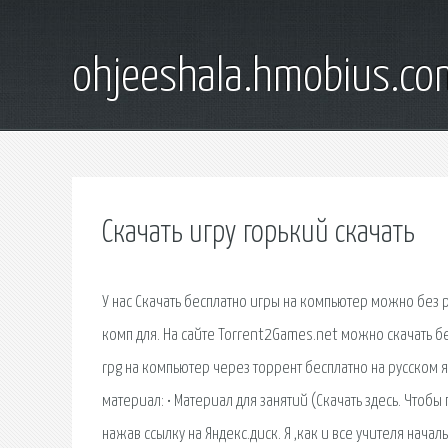
ohjeeshala.hmobius.co
Скачать игру горький скачать
У нас Скачать бесплатно игры на компьютер можно без 
комп для. На сайте Torrent2Games.net можно скачать бе
rpg на компьютер через торрент бесплатно на русском 
материал: • Материал для занятий (Скачать здесь. Чтобы
нажав ссылку на Яндекс.диск. Я ,как и все учителя нач