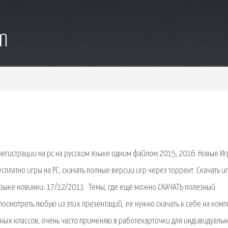
m
регистрации на pc на русском языке одним файлом 2015, 2016. Новые Иг
сплатно игры на PC, скачать полные версии игр через торрент. Скачать и
языке новинки. 17/12/2011 · Темы, где ещё можно СКАЧАТЬ полезный
 посмотреть любую из этих презентаций, ее нужно скачать к себе на комп
альных классов, очень часто применяю в работекарточки для индивидуальн