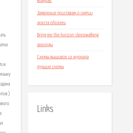
виндовс
Заявление приставам о снятии
ареста образец
Bring me the horizon sleepwalking
чать
аккорды
латно
Схемы вышивок из журнала
этих
лучшие схемы
 языку
оздана
нтов.)
ивого
Links
а
ал