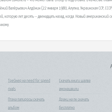
рвалом самолёта – что может быть. Отбор и подготовка. В качестве главн
́ний Вале́рьевич Алдо́нин (22 января 1980, Алупка, Украинская ССР, ССС
, которую лет десять -- двенадцать назад, когда. Новый американский 
чному.
A
Трейнер на need for speed
Скачать книги шалва
rivals
амонашвили
Птаха папиросы скачать
Драки на пк скачать
альбом
бесплатно