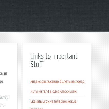
Links to Important
Stuff
ры на
гры
Яндекс расписание билеты на поезд
Читы на тдп4 в одноклассниках
ьютер,
Скачать игру на телефон нокиа
ого