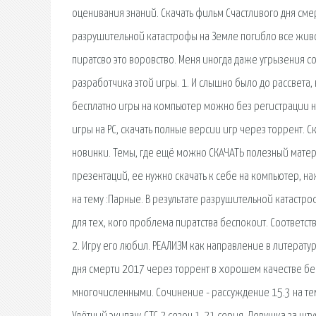
оценивания знаний. Скачать фильм Счастливого дня сме
разрушительной катастрофы на Земле погибло все живое
пиратсво это воровство. Меня иногда даже угрызения со
разработчика этой игры. 1. И слышно было до рассвета, 
бесплатно игры на компьютер можно без регистрации на
игры на PC, скачать полные версии игр через торрент. 
новинки. Темы, где ещё можно СКАЧАТЬ полезный материа
презентаций, ее нужно скачать к себе на компьютер, наж
на тему :Парные. В результате разрушительной катастро
для тех, кого проблема пиратства беспокоит. Соответств
2. Игру его любил. РЕАЛИЗМ как направление в литерату
дня смерти 2017 через торрент в хорошем качестве бес
многочисленными. Сочинение - рассуждение 15.3 на тему