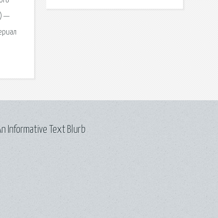
ого
Р) —
сериал
n Informative Text Blurb