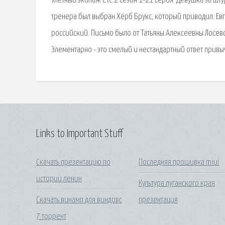
Улётный экипаж СТС 2 сезон 1-21 серия. Девушка за шту
тренера был выбран Хёрб Брукс, который приводил. Евге
российский. Письмо было от Татьяны Алексеевны Лосевой
Элементарно - это смелый и нестандартный ответ привы
Links to Important Stuff
Скачать презентацию по
Последняя прошивка miui
истории ленин
Культура луганского края
Скачать винамп для виндовс
презентация
7 торрент