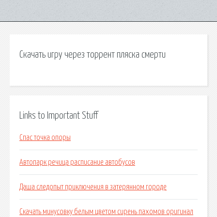
Скачать игру через торрент пляска смерти
Links to Important Stuff
Спас точка опоры
Автопарк речица расписание автобусов
Даша следопыт приключения в затерянном городе
Скачать минусовку белым цветом сирень пахомов оригинал