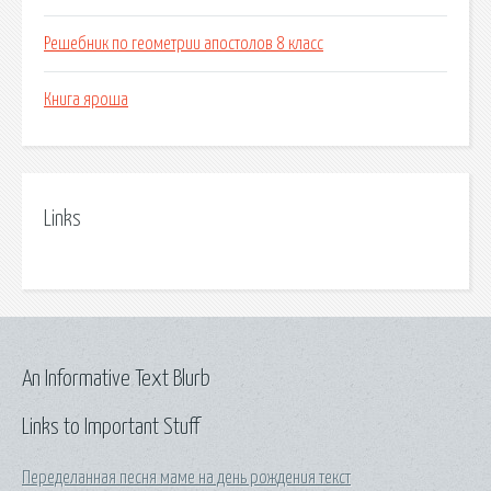
Решебник по геометрии апостолов 8 класс
Книга яроша
Links
An Informative Text Blurb
Links to Important Stuff
Переделанная песня маме на день рождения текст