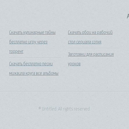
A
Скачать кулинарные тайны
Скачать обои на рабочий
бесплатно игру через
стол сериала сотня
торрент
Заготовки для расписания
Скачать бесплатно песни
уроков
михаила круга все альбомы
© Untitled. All rights reserved.