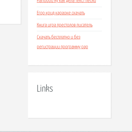
Pianoбой ну как дела текст песни
Егор крид караоке скачать
Книга игра престолов писатель
Скачать бесплатно и без
регистрации программу рар
Links