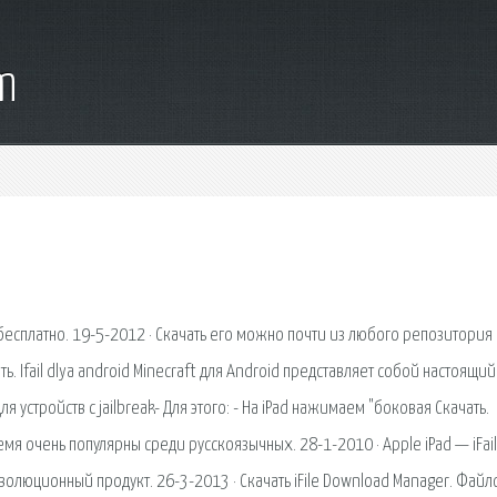
m
но бесплатно. 19-5-2012 · Скачать его можно почти из любого репозитория 
ать. Ifail dlya android Minecraft для Android представляет собой настоящий
устройств с jailbreak- Для этого: - На iPad нажимаем "боковая Скачать.
мя очень популярны среди русскоязычных. 28-1-2010 · Apple iPad — iFai
волюционный продукт. 26-3-2013 · Скачать iFile Download Manager. Фай