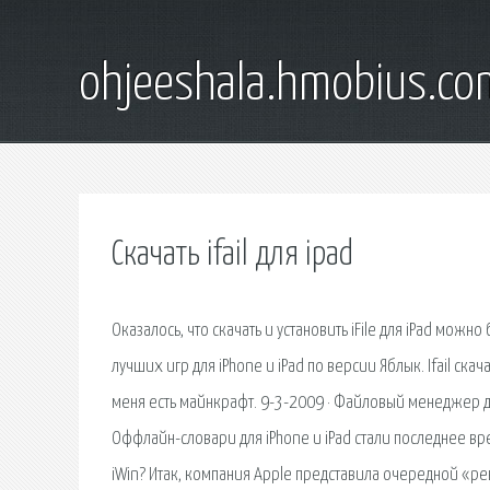
ohjeeshala.hmobius.co
Скачать ifail для ipad
Оказалось, что скачать и установить iFile для iPad мож
лучших игр для iPhone и iPad по версии Яблык. Ifail скач
меня есть майнкрафт. 9-3-2009 · Файловый менеджер для 
Оффлайн-словари для iPhone и iPad стали последнее вре
iWin? Итак, компания Apple представила очередной «ре