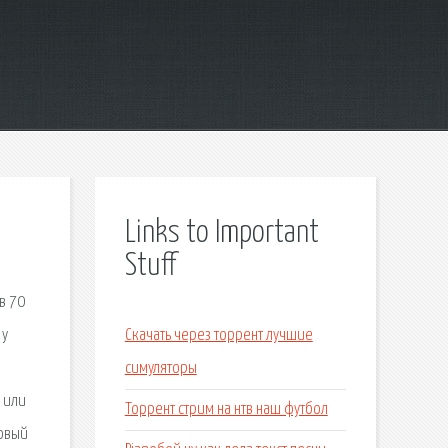
Links to Important
Stuff
в 70
 у
Скачать через торрент лучшие
симуляторы
l или
Торрент стрим на нтв наш футбол
ловый