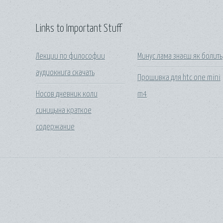
Links to Important Stuff
Лекции по философии
Минус лама знаєш як болить
аудиокнига скачать
Прошивка для htc one mini
Носов дневник коли
m4
синицына краткое
содержание