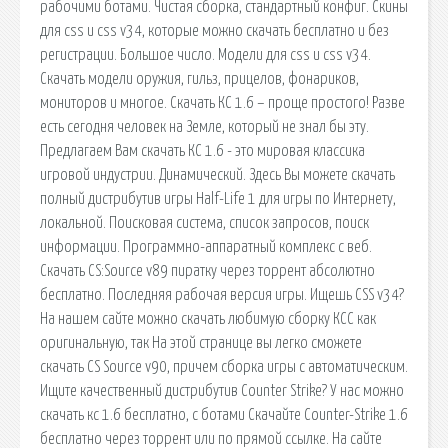
рабочими ботами. Чистая сборка, стандартный конфиг. Скины
для css и css v34, которые можно скачать бесплатно и без
регистрации. Большое число. Модели для css и css v34.
Скачать модели оружия, гильз, прицелов, фонариков,
мониторов и многое. Скачать КС 1.6 – проще простого! Разве
есть сегодня человек на Земле, который не знал бы эту.
Предлагаем Вам скачать КС 1.6 - это мировая классика
игровой индустрии. Динамический. Здесь Вы можете скачать
полный дистрибутив игры Half-Life 1 для игры по Интернету,
локальной. Поисковая сиcтема, список запросов, поиск
информации. Программно-аппаратный комплекс с веб.
Скачать CS:Source v89 пиратку через торрент абсолютно
бесплатно. Последняя рабочая версия игры. Ищешь CSS v34?
На нашем сайте можно скачать любимую сборку КСС как
оригинальную, так На этой странице вы легко сможете
скачать CS Source v90, причем сборка игры с автоматическим.
Ищите качественный дистрибутив Counter Strike? У нас можно
скачать кс 1.6 бесплатно, с ботами Скачайте Counter-Strike 1.6
бесплатно через торрент или по прямой ссылке. На сайте