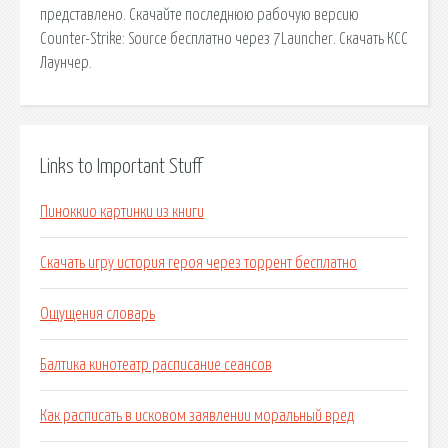
представлено. Скачайте последнюю рабочую версию
Counter-Strike: Source бесплатно через 7Launcher. Скачать КСС
Лаунчер.
Links to Important Stuff
Пиноккио картинки из книги
Скачать игру история героя через торрент бесплатно
Ощущения словарь
Балтика кинотеатр расписание сеансов
Как расписать в исковом заявлении моральный вред