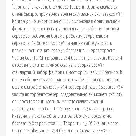
"uTorrent" и качайте игру через Торрент, сборка скачается
очень быстро, примерное время скачивания Скачать css v34.
Контра 34 не имеет изменений и выложена в оригинальном
формате. Полностью на русском языке с рабочим поиском
серверов, рабочими ботами, рабочим сохранением
серверов. Любите cs source? На нашем сайте у вас есть
возможность скачать css v34 бесплатно и через торрент.
Чистая Counter-Strike Sourсe v34 бесплатная. Скачать КСС в34
с торрента или по прямой ссылке. В сборке CSS v34
стандартный набор файлов и имеет оригинальный размер. В
нашей сборке css v34 полностью рабочий поиск серверов,
ищите и играйте на любых v34 серверах! Наша CS:Source v34
залита на торрент-трекер, следовательно вы можете скачать
ее через торрент. Здесь Вы можете скачать полный
дистрибутив игры Counter-Strike: Source v34 для игры по
Интернету, локальной сети и игры с ботами, абсолютно
бесплатно без регистрации. Торрент 1.43 Гб Скачать через.
Counter-Strike: Source v34 бесплатно. Скачать CSS v34 с