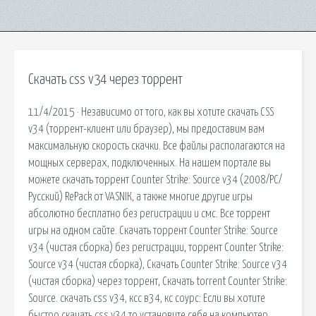
Скачать css v34 через торрент
11/4/2015 · Независимо от того, как вы хотите скачать CSS
v34 (торрент-клиент или браузер), мы предоставим вам
максимальную скорость скачки. Все файлы располагаются на
мощных серверах, подключенных. На нашем портале вы
можете скачать торрент Counter Strike: Source v34 (2008/PC/
Русский) RePack от VASNIК, а также многие другие игры
абсолютно бесплатно без регистрации и смс. Все торрент
игры на одном сайте. Скачать торрент Counter Strike: Source
v34 (чистая сборка) без регистрации, торрент Counter Strike:
Source v34 (чистая сборка), Скачать Counter Strike: Source v34
(чистая сборка) через торрент, Скачать torrent Counter Strike:
Source. скачать css v34, ксс в34, кс соурс: Если вы хотите
быстро скачать css v34 то установите себе на компьютер