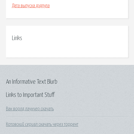
Дата выпуска дэдпула
Links
An Informative Text Blurb
Links to Important Stuff
Ван ворлд лаунчер скачать
Котовский сериал скачать через торрент