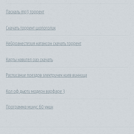
Паскаль mp3 торрент
Скачать торрент шопоголик
Нейроанестезия натансон скачать торрент
Карты навител оаэ скачать
Расписание поездов электричек киев винница
Кол оф дьюти модерн варфаре 3
Программа минус 60 ужин