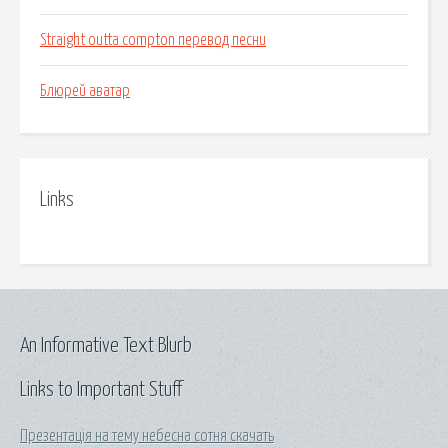
Straight outta compton перевод песни
Блюрей аватар
Links
An Informative Text Blurb
Links to Important Stuff
Презентація на тему небесна сотня скачать