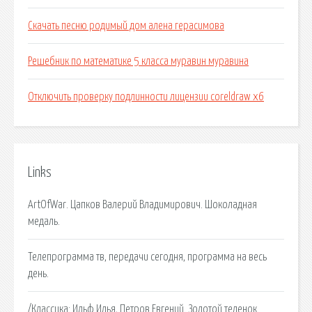
Скачать песню родимый дом алена герасимова
Решебник по математике 5 класса муравин муравина
Отключить проверку подлинности лицензии coreldraw x6
Links
ArtOfWar. Цапков Валерий Владимирович. Шоколадная
медаль.
Телепрограмма тв, передачи сегодня, программа на весь
день.
/Классика: Ильф Илья, Петров Евгений. Золотой теленок.