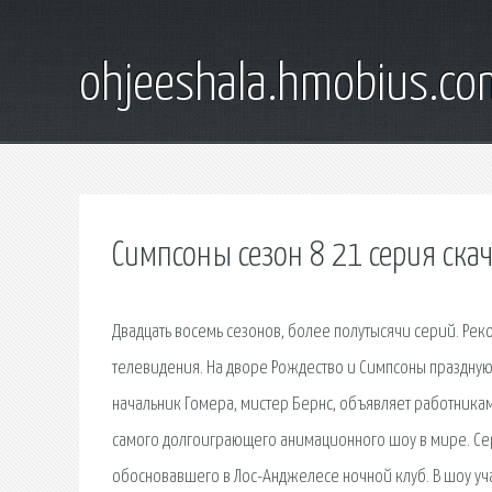
ohjeeshala.hmobius.co
Симпсоны сезон 8 21 серия ска
Двадцать восемь сезонов, более полутысячи серий. Ре
телевидения. На дворе Рождество и Симпсоны празднуют
начальник Гомера, мистер Бернс, объявляет работникам
самого долгоиграющего анимационного шоу в мире. Се
обосновавшего в Лос-Анджелесе ночной клуб. В шоу уч