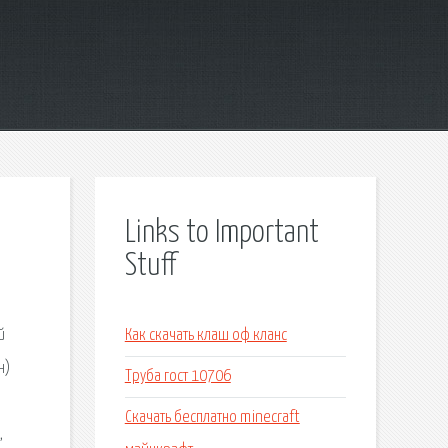
Links to Important
Stuff
й
Как скачать клаш оф кланс
н)
Труба гост 10706
Скачать бесплатно minecraft
,