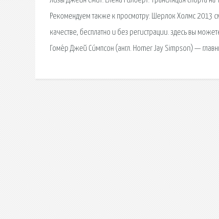
Лизы Джейн Смит. Елена Гилберт. Трансляция спорта на 
Рекомендуем также к просмотру: Шерлок Холмс 2013 см
качестве, бесплатно и без регистрации. здесь вы може
Гоме́р Джей Си́мпсон (англ. Homer Jay Simpson) — глав