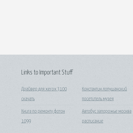
Links to Important Stuff
Драйвер для xerox 3100
Константин лопушанский
скачать
посетитель музея
Книга по ремонту фотон
Автобус запорожье москва
1099
расписание