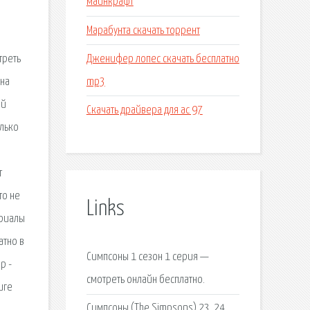
майнкрафт
Марабунта скачать торрент
Дженифер лопес скачать бесплатно
треть
mp3
ена
ый
Скачать драйвера для ac 97
олько
т
то не
Links
ериалы
атно в
Симпсоны 1 сезон 1 серия —
р -
смотреть онлайн бесплатно.
иге
Симпсоны (The Simpsons) 23, 24,