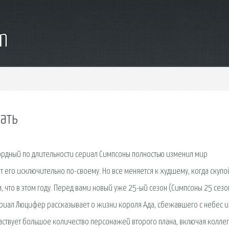
m
чать
кордный по длительности сериал Симпсоны полностью изменил мир
 его исключительно по-своему. Но все меняется к худшему, когда скупо
, что в этом году. Перед вами новый уже 25-ый сезон (Симпсоны 25 сезо
риал Люцифер рассказывает о жизни короля Ада, сбежавшего с небес и
аствует большое количество персонажей второго плана, включая коллег