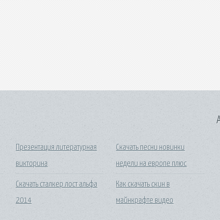
A
Презентация литературная
Скачать песни новинки
викторина
недели на европе плюс
Скачать сталкер лост альфа
Как скачать скин в
2014
майнкрафте видео