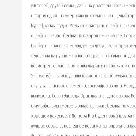
учителей, друзей семьи, дальних родственников и мест
история одной из американских семей, но и целый город
Мультфильмы студии Мельница смотреть онлайн и скачат
онлайн и скачать бесплатно в хорошем качестве. Сери
Гилберт – красивая, милая, умная девушка, которая все
телеканал на русском языке, специально созданный для
посмотреть онлайн. Симпсоны жарятся на открытом огне 
Simpsons) — самый длинный американский мультсериал 
окунуться в историю семейки, состоящей из пяти. Народ,
выпустили. Сезон Эпизоды Оригинальная дата выхода Ре
и мультфильмы смотреть онлайн, скачать бесплатно чере
хорошем качестве. У Доктора Кто будет новый шоуранне
лучшие cериалы, последние новинки кинопроката и кла