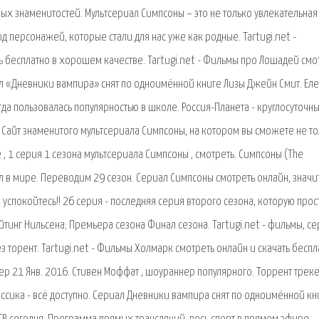
ных знаменитостей. Мультсериал Симпсоны – это не только увлекательная
 персонажей, которые стали для нас уже как родные. Tartugi.net -
ь бесплатно в хорошем качестве. Tartugi.net - Фильмы про Лошадей смо
ал «Дневники вампира» снят по одноимённой книге Лизы Джейн Смит. Ел
гда пользовалась популярностью в школе. Россия-Планета - круглосуточн
. Сайт знаменитого мультсериала Симпсоны, на котором вы сможете не т
, 1 серия 1 сезона мультсериала Симпсоны , смотреть. Симпсоны (The
в мире. Переводим 29 сезон. Сериал Симпсоны смотреть онлайн, значи
 успокойтесь!! 26 серия - последняя серия второго сезона, которую прос
йтинг Нильсена; Премьера сезона Финал сезона. Tartugi.net - фильмы, с
з торент. Tartugi.net - Фильмы Холмарк смотреть онлайн и скачать беспл
р 21 Янв. 2016. Стивен Моффат , шоураннер популярного. Торрент треке
ссика - всё доступно. Сериал Дневники вампира снят по одноимённой кн