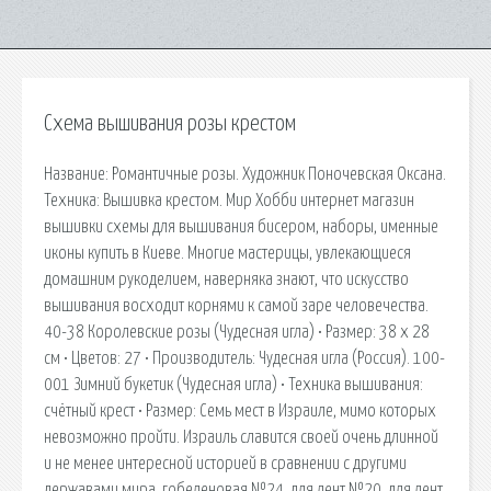
Схема вышивания розы крестом
Название: Романтичные розы. Художник Поночевская Оксана.
Техника: Вышивка крестом. Мир Хобби интернет магазин
вышивки схемы для вышивания бисером, наборы, именные
иконы купить в Киеве. Многие мастерицы, увлекающиеся
домашним рукоделием, наверняка знают, что искусство
вышивания восходит корнями к самой заре человечества.
40-38 Королевские розы (Чудесная игла) • Размер: 38 х 28
см • Цветов: 27 • Производитель: Чудесная игла (Россия). 100-
001 Зимний букетик (Чудесная игла) • Техника вышивания:
счётный крест • Размер: Семь мест в Израиле, мимо которых
невозможно пройти. Израиль славится своей очень длинной
и не менее интересной историей в сравнении с другими
державами мира. гобеленовая №24, для лент №20, для лент