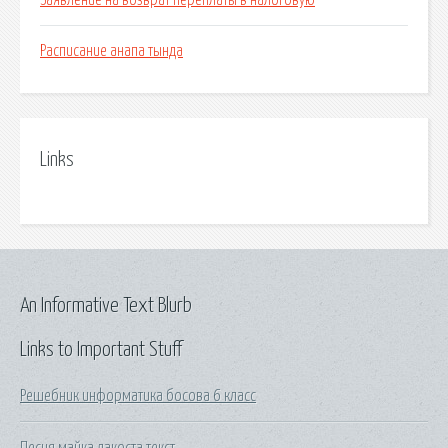
Заявление на возврат переплаты в налоговую
Расписание анапа тында
Links
An Informative Text Blurb
Links to Important Stuff
Решебник информатика босова 6 класс
Песня майка лакоста текст