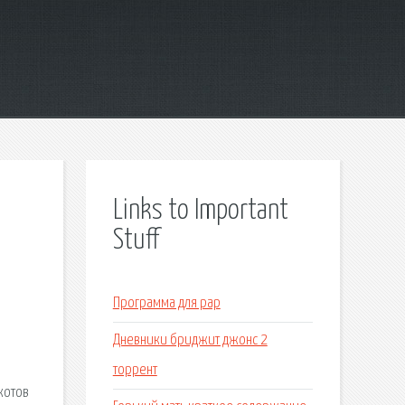
Links to Important
Stuff
.
Программа для рар
Дневники бриджит джонс 2
торрент
котов