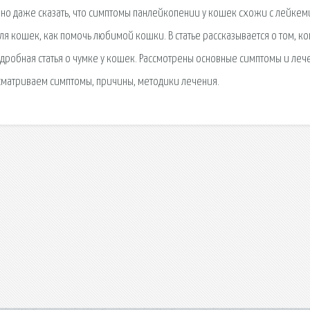
но даже сказать, что симптомы панлейкопении у кошек схожи с лейкем
ля кошек, как помочь любимой кошки. В статье рассказывается о том, ко
дробная статья о чумке у кошек. Рассмотрены основные симптомы и леч
ссматриваем симптомы, причины, методики лечения.