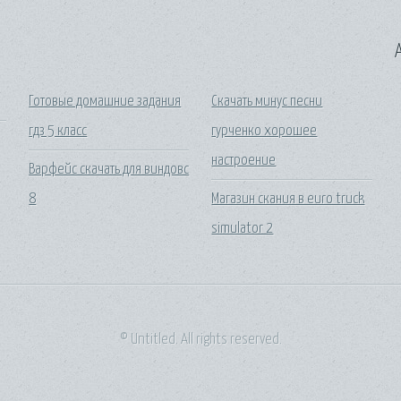
A
Готовые домашние задания
Скачать минус песни
гдз 5 класс
гурченко хорошее
настроение
Варфейс скачать для виндовс
8
Магазин скания в euro truck
simulator 2
© Untitled. All rights reserved.