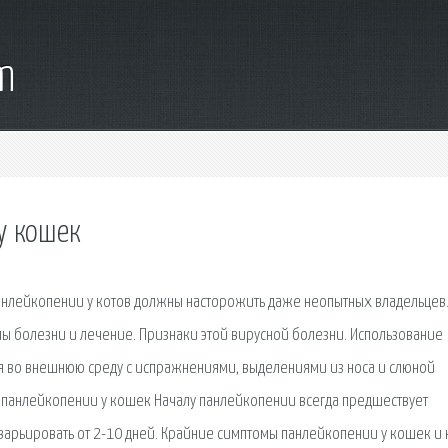
m
у кошек
нлейкопении у котов должны насторожить даже неопытных владельцев
ы болезни и лечение. Признаки этой вирусной болезни. Использование
ся во внешнюю среду с испражнениями, выделениями из носа и слюной
панлейкопении у кошек Началу панлейкопении всегда предшествует
арьировать от 2-10 дней. Крайние симптомы панлейкопении у кошек и 