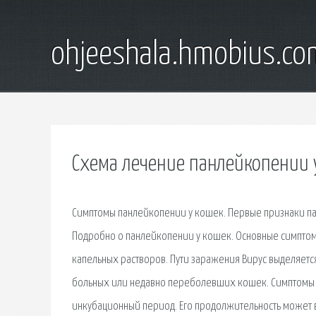
ohjeeshala.hmobius.co
Схема лечение панлейкопении 
Симптомы панлейкопении у кошек. Первые признаки па
Подробно о панлейкопении у кошек. Основные симптом
капельных растворов. Пути заражения Вирус выделяет
больных или недавно переболевших кошек. Симптомы 
инкубационный период. Его продолжительность может в