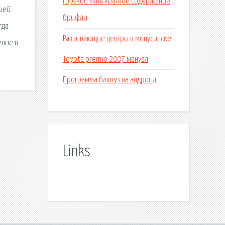
Горький мать краткое содержание
ией.
брифли
гда
Развивающие центры в минусинске
ение в
Toyota premio 2007 мануал
Программа блютуз на андроид
Links