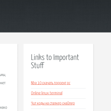
Links to Important
Stuff
ьмы,
рнет
Nba 10 скачать торрент pc
Online linux terminal
Чит коды на сталкер снайпер
днако