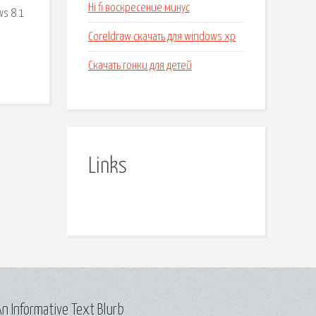
Hi fi воскресение минус
ws 8.1
Coreldraw скачать для windows xp
Скачать гонки для детей
Links
n Informative Text Blurb