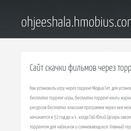
ohjeeshala.hmobius.co
Сайт скачки фильмов через тор
Как установить игру через торрент Медиа Гет. для устано
бесплатно торрент игры, бесплатно торрент книги журна
ресурсов бесплатно. классная программа через неё мо
начинается в 52 год до н.э., когда Гай Юлий Цезарь зав
торрентом для чайников и сомневающихся. Главный ге